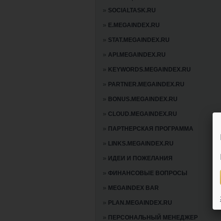
SOCIALTASK.RU
E.MEGAINDEX.RU
STAT.MEGAINDEX.RU
API.MEGAINDEX.RU
KEYWORDS.MEGAINDEX.RU
PARTNER.MEGAINDEX.RU
BONUS.MEGAINDEX.RU
CLOUD.MEGAINDEX.RU
ПАРТНЕРСКАЯ ПРОГРАММА
LINKS.MEGAINDEX.RU
ИДЕИ И ПОЖЕЛАНИЯ
ФИНАНСОВЫЕ ВОПРОСЫ
MEGAINDEX BAR
PLAN.MEGAINDEX.RU
ПЕРСОНАЛЬНЫЙ МЕНЕДЖЕР