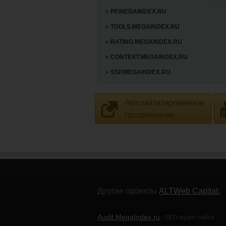
PF.MEGAINDEX.RU
TOOLS.MEGAINDEX.RU
RATING.MEGAINDEX.RU
CONTEXT.MEGAINDEX.RU
SSP.MEGAINDEX.RU
Другие проекты
ALTWeb Capital:
Audit.MegaIndex.ru
- SEO-аудит сайта