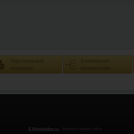
E.MegaIndex.ru
- Экспресс-анализ сайта